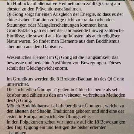
Im Hinblick auf alternative Heilmethoden zählt Qi Gong am
ehesten zu den Präventionsmaßnahmen.
Qi Gong sorgt für einen Ausgleich der Energie, so dass es der
chinesischen Tradition zufolge nicht zu krankmachenden
Stauungen oder Mangelerscheinungen kommen kann.
Grundsätzlich gab es über die Jahrtausende hinweg zahlreiche
Einflüsse, die sowohl aus Kampfkünsten, als auch religiöser
Natur waren. So findet man Elemente aus dem Buddhismus,
aber auch aus dem Daoismus.
Wesentliches Element im Qi Gong ist die Langsamkeit, das
bewusste und bedachte Ausführen von Bewegungen. Dieses
schult das Gleichgewicht enorm.
Im Grundkurs werden die 8 Brokate (Baduanjin) des Qi Gong
unterrichtet.
Die "acht edlen Übungen" gelten in China bis heute als sehr
kostbar und zählen zu den am weitesten verbreiteten Methoden
des Qi Gong.
Mönch Boddhidharma ist Urheber dieser Übungen, welche zu
den ältesten der Shaolin Traditionen gehören und sind eine der
ersten in Europa unterrichteten Übungsreihe.
In den Folgekursen gehen wir intensiv auf die 18 Bewegungen
des Taiji-Qigong ein und festigen die bisher erlernten
Techniken.