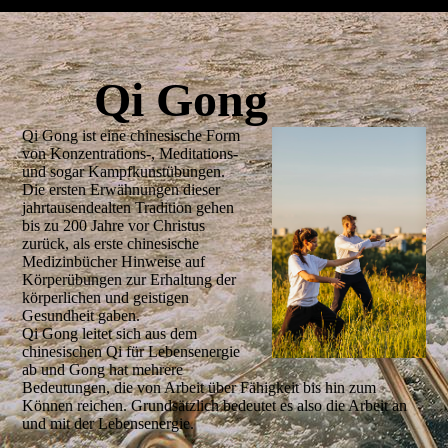
Qi Gong
Qi Gong ist eine chinesische Form
von Konzentrations-, Meditations-
und sogar Kampfkunstübungen.
Die ersten Erwähnungen dieser
jahrtausendealten Tradition gehen
bis zu 200 Jahre vor Christus
zurück, als erste chinesische
Medizinbücher Hinweise auf
Körperübungen zur Erhaltung der
körperlichen und geistigen
Gesundheit gaben.
Qi Gong leitet sich aus dem
chinesischen Qi für Lebensenergie
ab und Gong hat mehrere
Bedeutungen, die von Arbeit über Fähigkeit bis hin zum
Können reichen. Grundsätzlich bedeutet es also die Arbeit an
und mit der Lebensenergie.