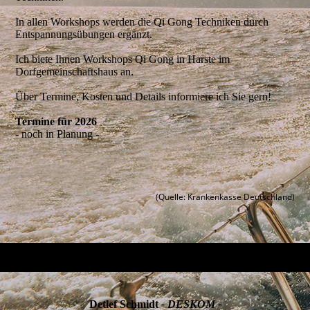
In allen Workshops werden die Qi Gong Techniken durch
Entspannungsübungen ergänzt.
Ich biete Ihnen Workshops Qi Gong in Harste im
Dorfgemeinschaftshaus an.
Über Termine, Kosten und Details informiere ich Sie gern!
Termine für 2026
- noch in Planung -
(Quelle: Krankenkasse Deutschland)
Detlef Schmidt
- DESKOM -