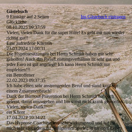
Gästebuch
9 Einträge auf 2 Seiten
Ins Gästebuch eintragen
Glückliche
08.10.2025
09:37:59
Vielen, vielen Dank für die super Hilfe! Es geht mit nun wieder
richtig gut!!
Eine zufriedene Klientin
23.03.2024
17:00:31
Die Hypnosesitzungen bei Herrn Schmidt haben mir sehr
geholfen! Auch das Preis/­Leistungsverhä­ltnis ist sehr gut und
jeder Euro ist gut angelegt! Ich kann Herrn Schmidt nur
empfehlen!!!
ein Betroffener
22.02.2023
09:37:35
Ich habe einen sehr anstrengenden Beruf und stand kurz vor
einem Zusammenbruch!
Dank der Burnout-Prävention bei Herrn Schmidt habe ich
gelernt, damit umzugehen und bin somit nicht krank geworden.
Vielen, vielen Dank!!
ein Klient
17.04.2022
10:34:22
Das Hypnose-Coaching war sehr wirkungsvoll und hat für
mich sehr viel gebracht! Süßigkeiten spielen in meinem Leben