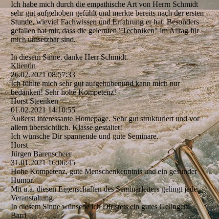
Ich habe mich durch die empathische Art von Herrn Schmidt
sehr gut aufgehoben gefühlt und merkte bereits nach der ersten
Stunde, wieviel Fachwissen und Erfahrung er hat. Besonders
gefallen hat mir, dass die gelernten "Techniken" im Alltag für
mich umsetzbar sind.
In diesem Sinne, danke Herr Schmidt.
Klientin
26.02.2021
08:57:33
Ich fühlte mich sehr gut aufgehobenund kann mich nur
bedanken! Sehr hohe Kompetenz!
Horst Steenken
01.02.2021
14:10:55
Äußerst interessante Homepage. Sehr gut strukturiert und vor
allem übersichtlich. Klasse gestaltet!
Ich wünsche Dir spannende und gute Seminare.
Horst
Jürgen Barenscheer
31.01.2021
16:06:45
Hohe Kompetenz, gute Menschenkenntnis und ein gesunder
Humor.
Mit u.a. diesen Eigenschaften des Seminarleiters gelingt jede
Veranstaltung.
In diesem Sinne wünsche ich Dir stets ein gutes Gelingen!
Barri