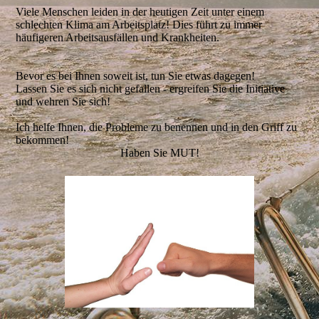
Viele Menschen leiden in der heutigen Zeit unter einem
schlechten Klima am Arbeitsplatz! Dies führt zu immer
häufigeren Arbeitsausfällen und Krankheiten.
Bevor es bei Ihnen soweit ist, tun Sie etwas dagegen!
Lassen Sie es sich nicht gefallen - ergreifen Sie die Initiative
und wehren Sie sich!
Ich helfe Ihnen, die Probleme zu benennen und in den Griff zu
bekommen!
Haben Sie MUT!