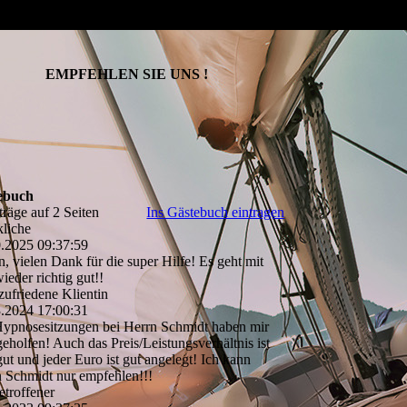
EMPFEHLEN SIE UNS !
ebuch
träge auf 2 Seiten
Ins Gästebuch eintragen
liche
0.2025
09:37:59
n, vielen Dank für die super Hilfe! Es geht mit
ieder richtig gut!!
zufriedene Klientin
3.2024
17:00:31
ypnosesitzungen bei Herrn Schmidt haben mir
geholfen! Auch das Preis/­Leistungsverhä­ltnis ist
gut und jeder Euro ist gut angelegt! Ich kann
 Schmidt nur empfehlen!!!
etroffener