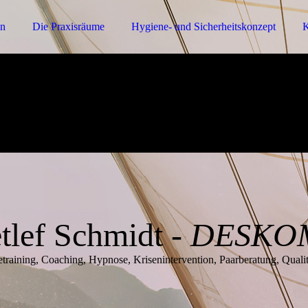
on
Die Praxisräume
Hygiene- und Sicherheitskonzept
K
tlef Schmidt
- DESKO
tetraining, Coaching, Hypnose, Krisenintervention, Paarberatung, Quali