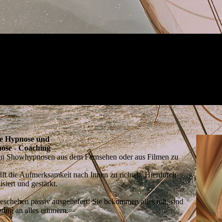
e Hypnose und
ose - Coaching
den Showhypnosen aus dem Fernsehen oder aus Filmen zu
ilft die Aufmerksamkeit nach Innen zu richten. Hierdurch
iert und gestärkt.
schehen passiv ausgeliefert! Sie bekommen alles mit, sind
ung an alles erinnern.