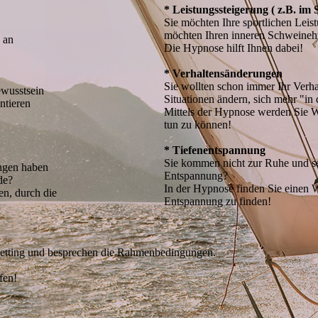
* Leistungssteigerung ( z.B. im 
Sie möchten Ihre sportlichen Leis
möchten Ihren inneren Schweine
n an
Die Hypnose hilft Ihnen dabei!
* Verhaltensänderungen
Sie wollten schon immer Ihr Verh
ewusstsein
Situationen ändern, sich mehr "i
ntieren
Mittels der Hypnose werden Sie W
tun zu können!
* Tiefenentspannung
Sie kommen nicht zur Ruhe und s
ngen haben
Entspannung?
de?
In der Hypnose finden Sie einen We
n, durch die
Entspannung zu finden!
e Setting und besprechen die Rahmenbedingungen.
fen!