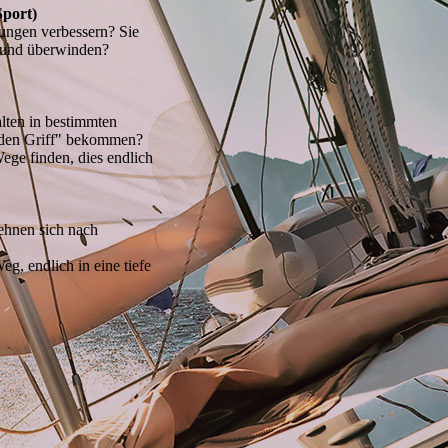
Sport)
tungen verbessern? Sie
hund überwinden?
alten in bestimmten
n den Griff" bekommen?
ege finden, dies endlich
ehnen sich nach
g, endlich in eine tiefe