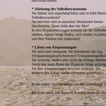
durchzuschlafen!
* Stärkung des Selbstbewusstseins
Sie fühlen sich manchmal klein und es fehlt Ihne
Selbstbewusstsein?
Sie möchten sich in manchen Situationen besser
durchsetzen, Ihnen fehlt aber der Mut?
In den Hypnosesitzungen können Sie Ihr Selbstb
stärken, eigene Wege finden, sich wieder zu präse
und Ihre Stärken neu entdecken!
* Lösen von Anspannungen
Sie sind total verspannt, Sie bekommen die sog.
Verspannungskopfschmerzen? Entspannungsübu
Sie versucht, finden aber nicht die richtige Metho
Auch hier kann Ihnen die Hypnose Wege aufzeige
Sie Ihre Anspannungen bewusst verlieren. Sie
können den Alltag wieder entspannt genießen!
In der ersten Sitzung klären wir das individuell
Ich freue mich, mit Ihnen in Kontakt treten zu dür
-------------------------------------------------------------