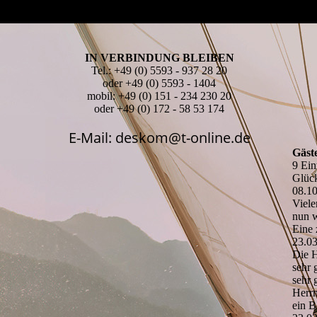
IN VERBINDUNG BLEIBEN
Tel.: +49 (0) 5593 - 937 28 20
oder +49 (0) 5593 - 1404
mobil: +49 (0) 151 - 234 230 20
oder +49 (0) 172 - 58 53 174
E-Mail: deskom@t-online.de
Gäst
9 Ein
Glück
08.1
Viele
nun w
Eine 
23.0
Die H
sehr 
sehr 
Herrn
ein B