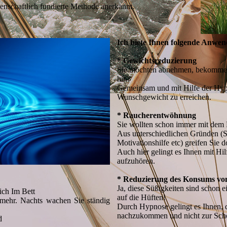
senschaftlich fundierte Methode anerkannt.
Ich biete Ihnen folgende Anwen
* Gewichtsreduzierung
Sie möchten abnehmen, bekommen
hin?
Gemeinsam und mit Hilfe der Hypn
Wunschgewicht zu erreichen.
* Raucherentwöhnung
Sie wollten schon immer mit dem
Aus unterschiedlichen Gründen (S
Motivationshilfe etc) greifen Sie 
Auch hier gelingt es Ihnen mit H
aufzuhören.
* Reduzierung des Konsums von
Ja, diese Süßigkeiten sind schon 
ich Im Bett
auf die Hüften!
ehr. Nachts wachen Sie ständig
Durch Hypnose gelingt es Ihnen,
nachzukommen und nicht zur Scho
d