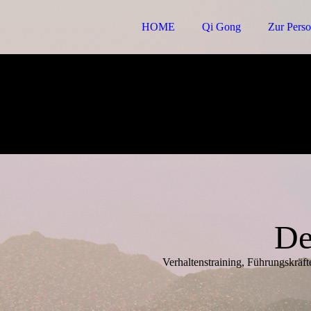
HOME
Qi Gong
Zur Pers
De
Verhaltenstraining, Führungskräf