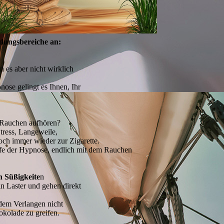
dungsbereiche an:
 es aber nicht wirklich
ose gelingt es Ihnen, Ihr
 Rauchen aufhören?
tress, Langeweile,
doch immer wieder zur Zigarette.
ilfe der Hypnose, endlich mit dem Rauchen
 Süßigkeite
n
ein Laster und gehen direkt
 dem Verlangen nicht
kolade zu greifen.