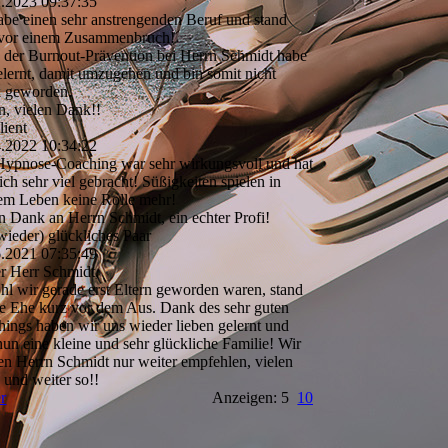
2.2023
09:37:35
abe einen sehr anstrengenden Beruf und stand
 vor einem Zusammenbruch!
der Burnout-Prävention bei Herrn Schmidt habe
elernt, damit umzugehen und bin somit nicht
k geworden.
n, vielen Dank!!
lient
4.2022
10:34:22
Hypnose-Coaching war sehr wirkungsvoll und hat
ich sehr viel gebracht! Süßigkeiten spielen in
em Leben keine Rolle mehr!
n Dank an Herrn Schmidt, ein echter Profi!
wieder) glückliches Paar
6.2021
07:35:49
r Herr Schmidt,
l wir gerade erst Eltern geworden waren, stand
e Ehe kurz vor dem Aus. Dank des sehr guten
ings haben wir uns wieder lieben gelernt und
nun eine kleine und sehr glückliche Familie! Wir
n Herrn Schmidt nur weiter empfehlen, vielen
und weiter so!!
r
Anzeigen: 5
10