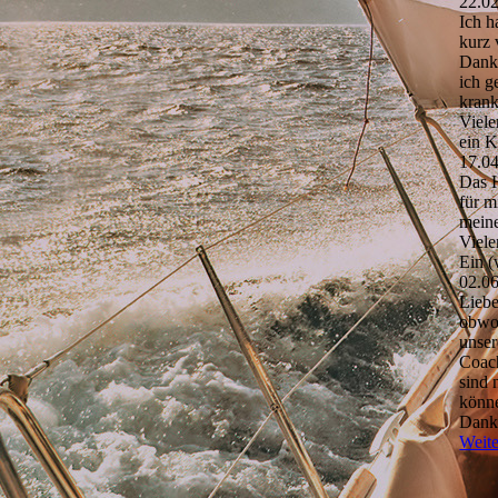
22.0
Ich h
kurz
Dank 
ich g
kran
Viele
ein K
17.0
Das 
für m
mein
Viele
Ein (
02.0
Liebe
obwoh
unser
Coach
sind 
könne
Dank 
Weite