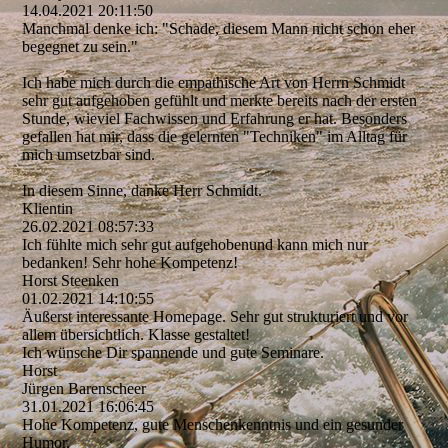
14.04.2021
20:11:50
Manchmal denke ich: "Schade, diesem Mann nicht schon eher
begegnet zu sein."
Ich habe mich durch die empathische Art von Herrn Schmidt
sehr gut aufgehoben gefühlt und merkte bereits nach der ersten
Stunde, wieviel Fachwissen und Erfahrung er hat. Besonders
gefallen hat mir, dass die gelernten "Techniken" im Alltag für
mich umsetzbar sind.
In diesem Sinne, danke Herr Schmidt.
Klientin
26.02.2021
08:57:33
Ich fühlte mich sehr gut aufgehobenund kann mich nur
bedanken! Sehr hohe Kompetenz!
Horst Steenken
01.02.2021
14:10:55
Äußerst interessante Homepage. Sehr gut strukturiert und vor
allem übersichtlich. Klasse gestaltet!
Ich wünsche Dir spannende und gute Seminare.
Horst
Jürgen Barenscheer
31.01.2021
16:06:45
Hohe Kompetenz, gute Menschenkenntnis und ein gesunder
Humor.