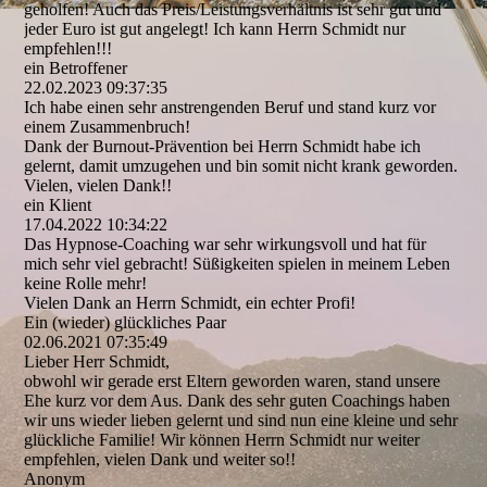
geholfen! Auch das Preis/­Leistungsverhä­ltnis ist sehr gut und
jeder Euro ist gut angelegt! Ich kann Herrn Schmidt nur
empfehlen!!!
ein Betroffener
22.02.2023
09:37:35
Ich habe einen sehr anstrengenden Beruf und stand kurz vor
einem Zusammenbruch!
Dank der Burnout-Prävention bei Herrn Schmidt habe ich
gelernt, damit umzugehen und bin somit nicht krank geworden.
Vielen, vielen Dank!!
ein Klient
17.04.2022
10:34:22
Das Hypnose-Coaching war sehr wirkungsvoll und hat für
mich sehr viel gebracht! Süßigkeiten spielen in meinem Leben
keine Rolle mehr!
Vielen Dank an Herrn Schmidt, ein echter Profi!
Ein (wieder) glückliches Paar
02.06.2021
07:35:49
Lieber Herr Schmidt,
obwohl wir gerade erst Eltern geworden waren, stand unsere
Ehe kurz vor dem Aus. Dank des sehr guten Coachings haben
wir uns wieder lieben gelernt und sind nun eine kleine und sehr
glückliche Familie! Wir können Herrn Schmidt nur weiter
empfehlen, vielen Dank und weiter so!!
Anonym