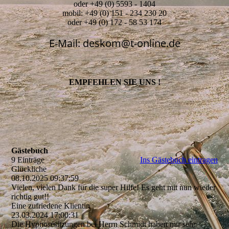
oder +49 (0) 5593 - 1404
mobil: +49 (0) 151 - 234 230 20
oder +49 (0) 172 - 58 53 174
E-Mail: deskom@t-online.de
EMPFEHLEN SIE UNS !
Gästebuch
9 Einträge
Ins Gästebuch eintragen
Glückliche
08.10.2025
09:37:59
Vielen, vielen Dank für die super Hilfe! Es geht mit nun wieder
richtig gut!!
Eine zufriedene Klientin
23.03.2024
17:00:31
Die Hypnosesitzungen bei Herrn Schmidt haben mir sehr